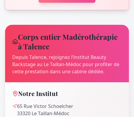
Corps entier Madérothérapie
à Talence
Depuis Talence, rejoignez l’institut Beauty
Backstage au Le Taillan-Médoc pour profiter de
cette prestation dans une cabine dédiée.
Notre Institut
65 Rue Victor Schoelcher
33320
Le Taillan-Médoc
06 52 85 42 43